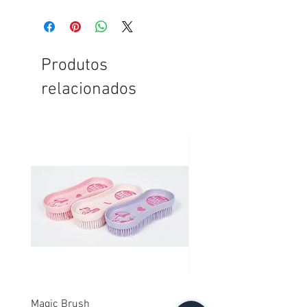
Produtos
relacionados
Magic Brush
Extensor para capa