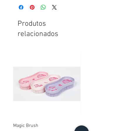
Produtos
relacionados
Magic Brush
Extensor para capa