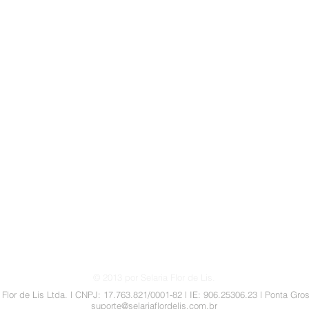
Visualização rápida
reembolsos
© 2013 por Selaria Flor de Lis.
a Flor de Lis Ltda. l CNPJ: 17.763.821/0001-82 l IE: 906.25306.23 l Ponta Gr
suporte@selariaflordelis.com.br