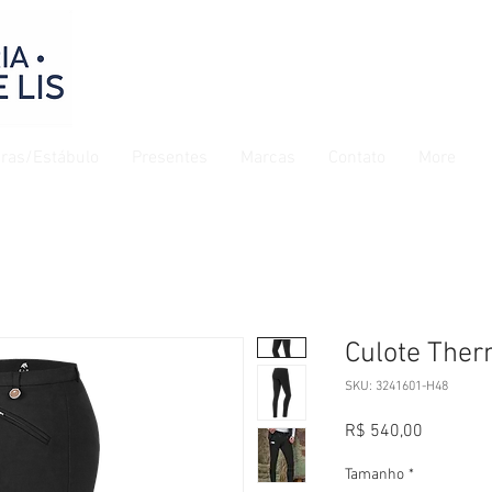
ras/Estábulo
Presentes
Marcas
Contato
More
Culote Ther
SKU: 3241601-H48
Preço
R$ 540,00
Tamanho
*