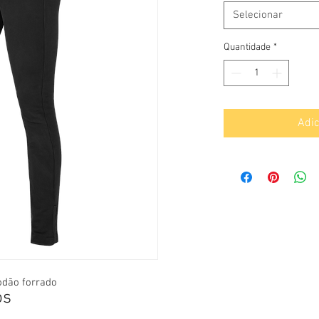
Selecionar
Quantidade
*
Adic
odão forrado
os