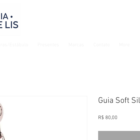
ras/Estábulo
Presentes
Marcas
Contato
More
Guia Soft Si
Preço
R$ 80,00