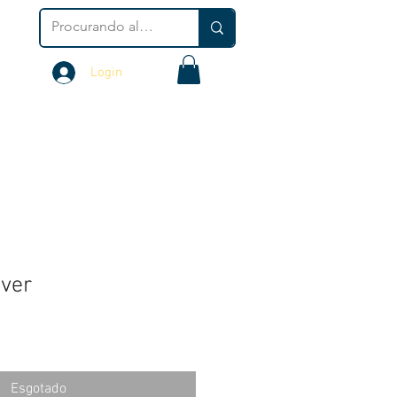
Login
lver
Esgotado