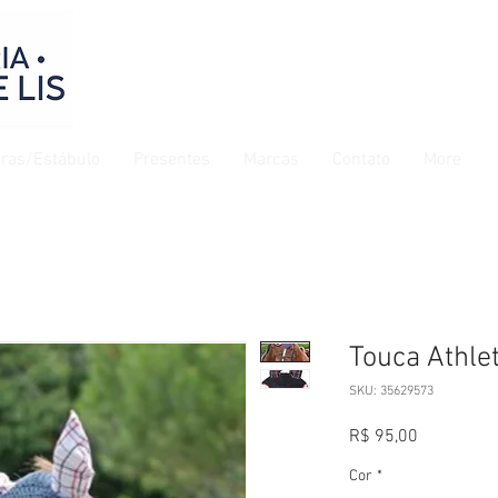
ras/Estábulo
Presentes
Marcas
Contato
More
Touca Athlet
SKU: 35629573
Preço
R$ 95,00
Cor
*