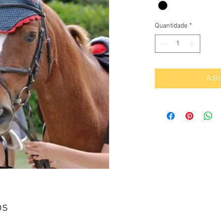
Quantidade
*
Adic
os