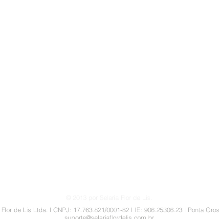
Visualização rápida
reembolsos
© 2013 por Selaria Flor de Lis.
a Flor de Lis Ltda. l CNPJ: 17.763.821/0001-82 l IE: 906.25306.23 l Ponta Gr
suporte@selariaflordelis.com.br