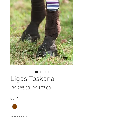
Ligas Toskana
Preço
Preço
 R$ 295,00 
R$ 177,00
normal
promocional
Cor
*